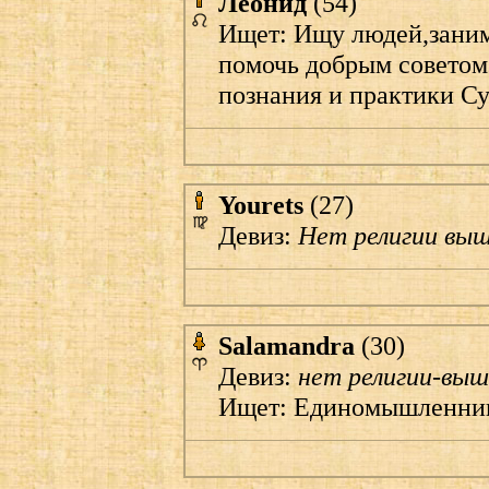
Леонид
(54)
Ищет: Ищу людей,зани
помочь добрым советом 
познания и практики С
Yourets
(27)
Девиз:
Нет религии вы
Salamandra
(30)
Девиз:
нет религии-выш
Ищет: Единомышленник