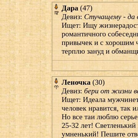
Дара
(47)
Девиз:
Стучащему - да 
Ищет: Ищу жизнерадост
романтичного собеседн
привычек и с хорошим 
терплю зануд и обманщ
Леночка
(30)
Девиз:
бери от жизни в
Ищет: Идеала мужчинет,
человек нравится, так 
Но все таи люблю серье
25-32 лет! Светленький
умненький! Пешите отв