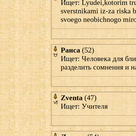
Ищет: Lyudei,kotorim tr
sverstnikami iz-za riska b
svoego neobichnogo miro
Раиса
(52)
Ищет: Человека для бл
разделить сомнения и н
Zventa
(47)
Ищет: Учителя