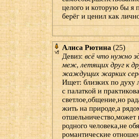
целого и которую бы я 
берёг и ценил как личн
Алиса Рютина
(25)
Девиз:
всё что нужно зд
меж, летящих друг к др
жаждущих жарких серде
Ищет: близких по духу 
с палаткой и практиков
светлое,общение,но рад
жить на природе,а рядо
отшельничество,может и
родного человека,не об
романтические отношен