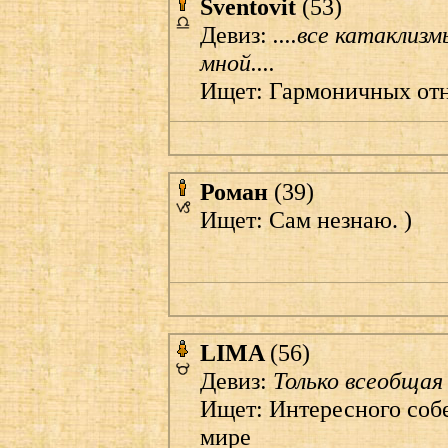
Sventovit
(53)
Девиз:
....все катакли
мной....
Ищет: Гармоничных от
Роман
(39)
Ищет: Сам незнаю. )
LIMA
(56)
Девиз:
Только всеобщая
Ищет: Интересного соб
мире