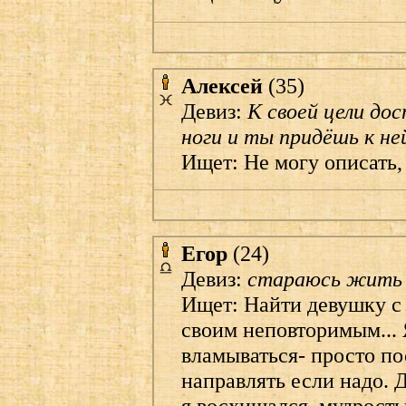
Алексей
(35)
Девиз:
К своей цели до
ноги и ты придёшь к ней
Ищет: Не могу описать, 
Егор
(24)
Девиз:
стараюсь жить 
Ищет: Найти девушку с
своим неповторимым... 
вламываться- просто по
направлять если надо.
я восхищался, мудрост