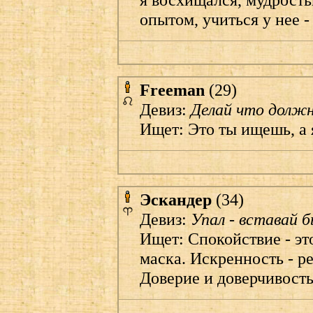
опытом, учиться у нее -
Freeman
(29)
Девиз:
Делай что должн
Ищет: Это ты ищешь, а я
Эскандер
(34)
Девиз:
Упал - вставай 
Ищет: Спокойствие - это
маска. Искренность - р
Доверие и доверчивость 