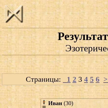
Результат
Эзотериче
Страницы:
1
2
3
4
5
6
>
Иван
(30)