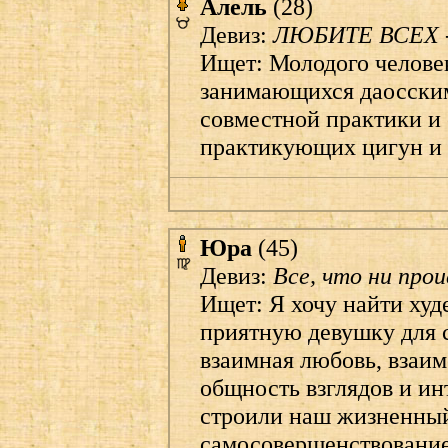
Алель
(28)
Девиз:
ЛЮБИТЕ ВСЕХ 
Ищет: Молодого человек
занимающихся даосски
совместной практики и 
практикующих цигун и 
Юра
(45)
Девиз:
Все, что ни прои
Ищет: Я хочу найти ху
приятную девушку для с
взаимная любовь, взаи
общность взглядов и ин
строили наш жизненный
самосовершенствование