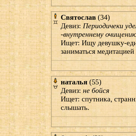
Святослав
(34)
Девиз:
Периодичеки уде
-внутреннему очищению.
Ищет: Ищу девушку-ед
заниматься медитацией
наталья
(55)
Девиз:
не бойся
Ищет: спутника, странн
слышать.