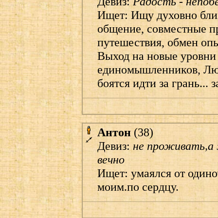
Девиз:
Радость - непоб
Ищет: Ищу духовно бли
общение, совместные п
путешествия, обмен оп
Выход на новые уровни
единомышленников, Люд
боятся идти за грань... 
Антон
(38)
Девиз:
не проживать,а
вечно
Ищет: умаялся от один
моим.по сердцу.