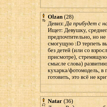
Olzan
(28)
Девиз:
Да прибудет с н
Ищет: Девушку, среднег
предпочтительно, но не
смогущую :D терпеть в
без детей (или со взр
присмотре), стремящую
смысле слова) развитию
кухарка/фотомодель, в 
готовить, это всё не кр
Natar
(36)