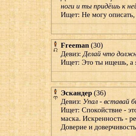
ноги и ты придёшь к ней
Ищет: Не могу описать, 
Freeman
(30)
Девиз:
Делай что должн
Ищет: Это ты ищешь, а я
Эскандер
(36)
Девиз:
Упал - вставай 
Ищет: Спокойствие - это
маска. Искренность - р
Доверие и доверчивость 