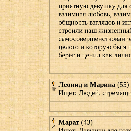
приятную девушку для с
взаимная любовь, взаи
общность взглядов и ин
строили наш жизненный
самосовершенствование
целого и которую бы я 
берёг и ценил как личн
Леонид и Марина
(55)
Ищет: Людей, стремящи
Марат
(43)
Ищет: Девушку для кото