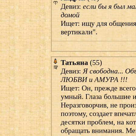
Девиз:
если бы я был ма
домой
Ищет: ищу для общения
вертикали".
Татьяна
(55)
Девиз:
Я свободна... Об
ЛЮБВИ и АМУРА !!!
Ищет: Он, прежде всего
умный. Глаза большие и
Неразговорчив, не прои
поэтому, создает впеча
десятки проблем, на кот
обращать внимания. Мен