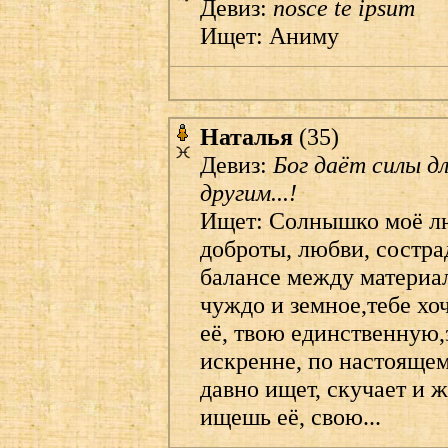
Девиз:
nosce te ipsum
Ищет: Аниму
Наталья
(35)
Девиз:
Бог даёт силы д
другим...!
Ищет: Солнышко моё лю
доброты, любви, состра
балансе между материа
чуждо и земное,тебе хоч
её, твою единственную,
искренне, по настоящем
давно ищет, скучает и ж
ищешь её, свою...