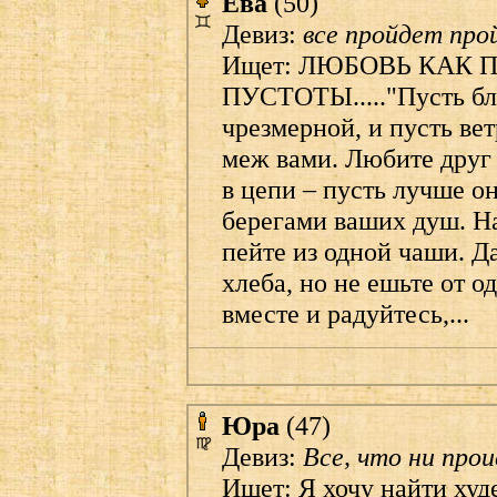
Ева
(50)
Девиз:
все пройдет про
Ищет: ЛЮБОВЬ КАК 
ПУСТОТЫ....."Пусть бли
чрезмерной, и пусть ве
меж вами. Любите друг 
в цепи – пусть лучше 
берегами ваших душ. На
пейте из одной чаши. Да
хлеба, но не ешьте от о
вместе и радуйтесь,...
Юра
(47)
Девиз:
Все, что ни прои
Ищет: Я хочу найти ху