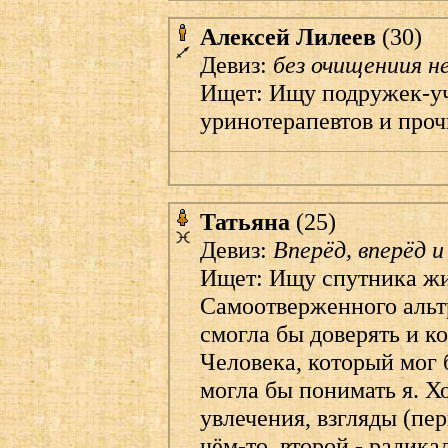
Алексей Лилеев
(30)
Девиз:
без очищениия н
Ищет: Ищу подружек-у
уринотерапевтов и проч
Татьяна
(25)
Девиз:
Вперёд, вперёд и
Ищет: Ищу спутника жи
Самоотверженного альтр
смогла бы доверять и к
Человека, который мог 
могла бы понимать я. Х
увлечения, взгляды (перв
чём-то, второй - радик