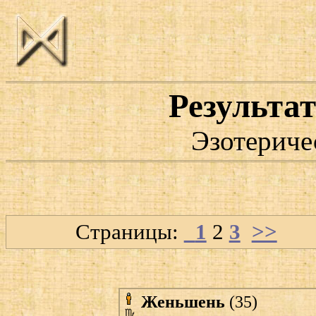
Результат
Эзотериче
Страницы:
1
2
3
>>
Женьшень
(35)