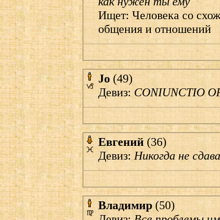
как нужен ты ему
Ищет: Человека со схо
общения и отношений
Jo
(49)
Девиз:
CONIUNCTIO O
Евгений
(36)
Девиз:
Никогда не сдава
Владимир
(50)
Девиз:
Все проблемы и