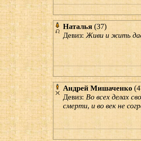
Наталья
(37)
Девиз:
Живи и жить да
Андрей Мишаченко
(4
Девиз:
Во всех делах св
смерти, и во век не со