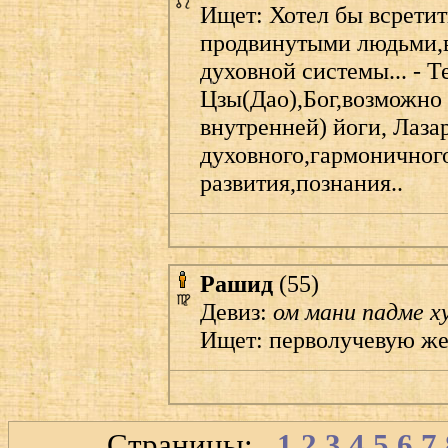
Ищет: Хотел бы всретит
продвинутыми людьми,в
духовной системы... - 
Цзы(Дао),Бог,возможно
внутренней) йоги, Лазар
духовного,гармоничног
развития,познания..
Рашид
(55)
Девиз:
ом мани падме х
Ищет: перволучевую ж
Страницы:
1
2
3
4
5
6
7