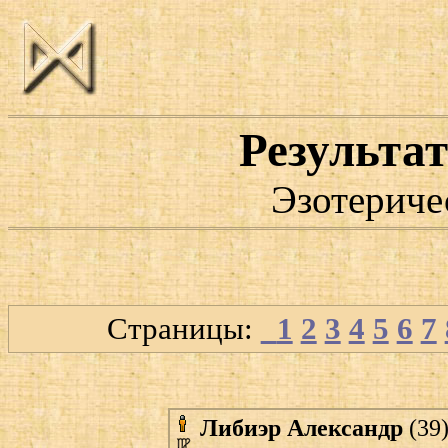
Результат
Эзотериче
Страницы:
1
2
3
4
5
6
7
Либиэр Александр
(39