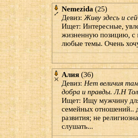
Nemezida
(25)
Девиз:
Живу здесь и сейч
Ищет: Интересные, увл
жизненную позицию, с 
любые темы. Очень хоч
Алия
(36)
Девиз:
Нет величия там
добра и правды. Л.Н То
Ищет: Ищу мужчину дл
семейных отношений.. 
развития; не религиозна
слушать...