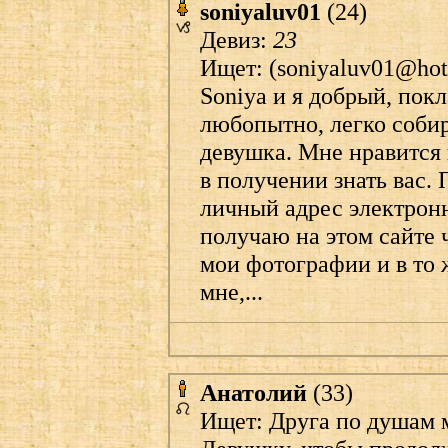
soniyaluv01
(24)
Девиз:
23
Ищет: (
soniyaluv01@ho
Soniya и я добрый, пок
любопытно, легко собир
девушка. Мне нравится 
в получении знать вас. 
личный адрес электронн
получаю на этом сайте ч
мои фотографии и в то 
мне,...
Анатолий
(33)
Ищет: Друга по душам 