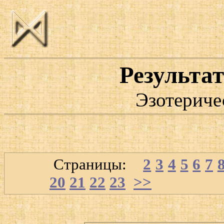
Результат
Эзотериче
Страницы:
1
2
3
4
5
6
7
20
21
22
23
>>