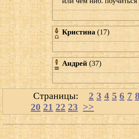
или чем ниб. поучиться
Кристина
(17)
Андрей
(37)
Страницы:
1
2
3
4
5
6
7
20
21
22
23
>>