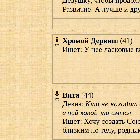
Девушку, чтобы продол
Развитие. А лучше и друг
Хромой Дервиш
(41)
Ищет: У нее ласковые г
Вита
(44)
Девиз:
Кто не находит
в ней какой-то смысл
Ищет: Хочу создать Сою
близким по телу, родны