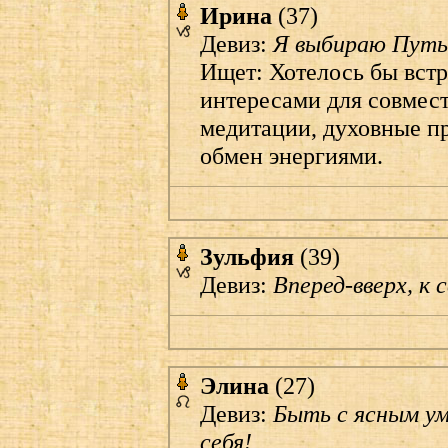
Ирина
(37)
Девиз:
Я выбираю Путь 
Ищет: Хотелось бы встр
интересами для совмес
медитации, духовные пр
обмен энергиями.
Зульфия
(39)
Девиз:
Вперед-вверх, к 
Элина
(27)
Девиз:
Быть с ясным ум
себя!