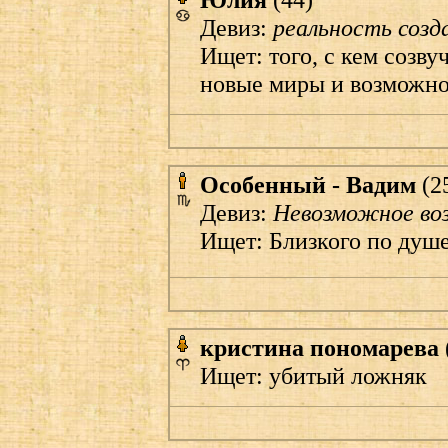
Девиз:
реальность созд
Ищет: того, с кем созву
новые миры и возможнос
Особенный - Вадим
(2
Девиз:
Невозможное во
Ищет: Близкого по душе
кристина пономарева
Ищет: убитый ложняк