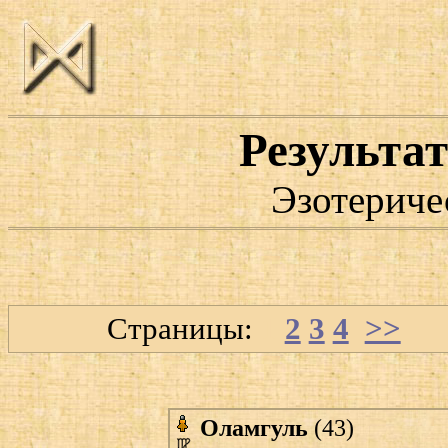
Результат
Эзотериче
Страницы:
1
2
3
4
>>
Оламгуль
(43)