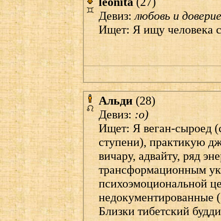
leonita
(27)
Девиз:
любовь и довери
Ищет: Я ищу человека 
Альди
(28)
Девиз:
:o)
Ищет: Я веган-сыроед 
ступени), практикую джн
вичару, адвайту, ряд эн
трансформационным ук
психоэмоциональной це
недокументированные (о
Близки тибетский будди