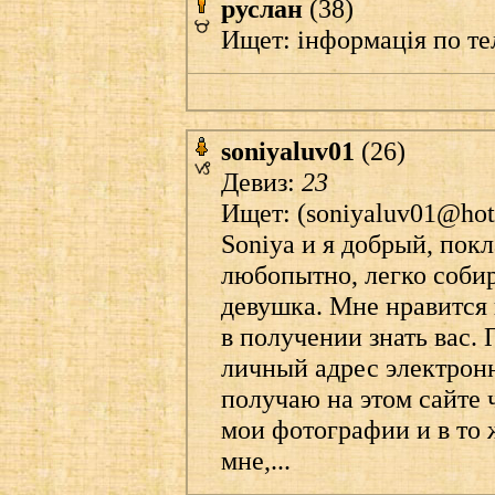
руслан
(38)
Ищет: iнформацiя по т
soniyaluv01
(26)
Девиз:
23
Ищет: (
soniyaluv01@ho
Soniya и я добрый, пок
любопытно, легко собир
девушка. Мне нравится 
в получении знать вас. 
личный адрес электронн
получаю на этом сайте ч
мои фотографии и в то 
мне,...