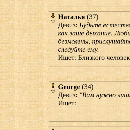
Наталья
(37)
Девиз:
Будьте естеств
как ваше дыхание. Люб
безмолвны, прислушайте
следуйте ему.
Ищет: Близкого человек
George
(34)
Девиз:
"Вам нужно лишь
Ищет: