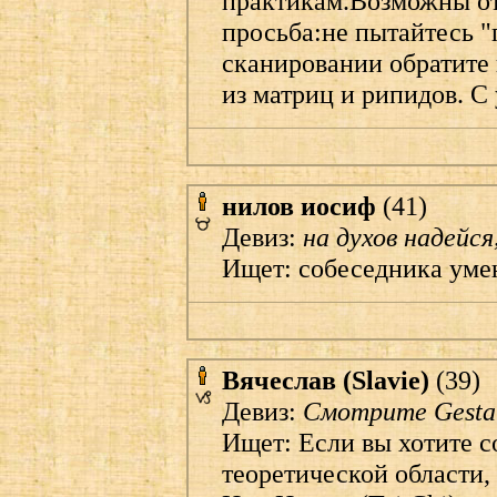
практикам.Возможны от
просьба:не пытайтесь 
сканировании обратите
из матриц и рипидов. С
нилов иосиф
(41)
Девиз:
на духов надейся
Ищет: собеседника уме
Вячеслав (Slavie)
(39)
Девиз:
Смотрите Gestalt
Ищет: Если вы хотите с
теоретической области, 