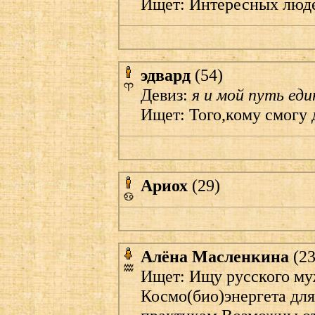
Ищет: Интересных люде
эдвард
(54)
Девиз:
я и мой путь ед
Ищет: Того,кому смогу 
Ариох
(29)
Алёна Масленкина
(23
Ищет: Ищу русского му
Космо(био)энергета дл