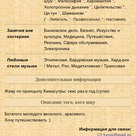
Шуй
*
,
Философия
*
,
Хиромантия
*
,
Холотропное дыхание
*
,
Целительство
*
,
Ци-гун
*
,
Шаманизм
*
(
- Любитель,
- Профессионал,
- Наставник)
*
*
*
Занятия вне
Банковское дело, Бизнес, Искусство и
эзотерики
культура, Медицина, Путешествия,
Реклама, Сфера обслуживания,
Электроника
Любимые
Этническая, Бардовская музыка, Хард-рок
стили музыки
/ Метал, Рэп, Медитативная / Трансовая
Дополнительная информация
Живу по принцыпу Камасутры: секс раз в год.(сутка)
Описание того, кого ищу
Богатого молодого веселого...красивого.
Хочу путешествовать :)
Информация для связи:
1yog@mail.ru