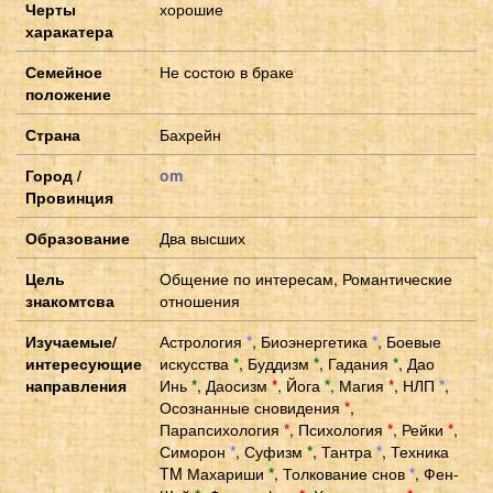
Черты
хорошие
харакатера
Семейное
Не состою в браке
положение
Страна
Бахрейн
Город /
om
Провинция
Образование
Два высших
Цель
Общение по интересам, Романтические
знакомтсва
отношения
Изучаемые/
Астрология
*
,
Биоэнергетика
*
,
Боевые
интересующие
искусства
*
,
Буддизм
*
,
Гадания
*
,
Дао
направления
Инь
*
,
Даосизм
*
,
Йога
*
,
Магия
*
,
НЛП
*
,
Осознанные сновидения
*
,
Парапсихология
*
,
Психология
*
,
Рейки
*
,
Симорон
*
,
Суфизм
*
,
Тантра
*
,
Техника
TM Махариши
*
,
Толкование снов
*
,
Фен-