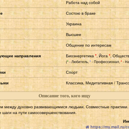
Работа над собой
ие
Состою в браке
Украина
Высшее
Общение по интересам
ующие направления
Биоэнергетика
*
,
Йога
*
,
Обществ
(
- Любитель,
- Профессионал,
- Н
*
*
*
ики
Спорт
зыки
Классика, Медитативная / Транс
Описание того, кого ищу
ом между духовно развивающимися людьми. Совместные практики
е шаги на пути самосовершенствования.
Ин
https://my.mail.ru/