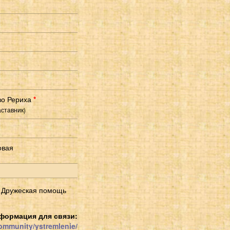
о Рериха
*
аставник)
овая
. Дружеская помощь
формация для связи:
community/ystremlenie/