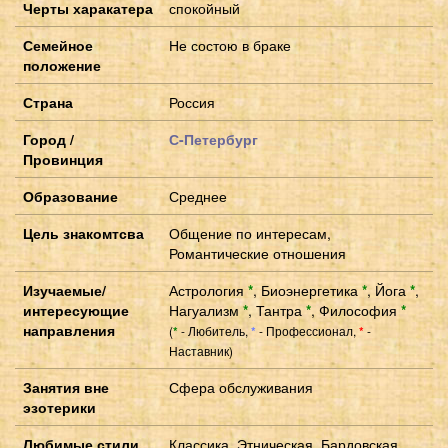
Черты харакатера
спокойный
Семейное
Не состою в браке
положение
Страна
Россия
Город /
С-Петербург
Провинция
Образование
Среднее
Цель знакомтсва
Общение по интересам,
Романтические отношения
Изучаемые/
Астрология
*
,
Биоэнергетика
*
,
Йога
*
,
интересующие
Нагуализм
*
,
Тантра
*
,
Философия
*
направления
(
- Любитель,
- Профессионал,
-
*
*
*
Наставник)
Занятия вне
Сфера обслуживания
эзотерики
Любимые стили
Классика, Этническая, Бардовская