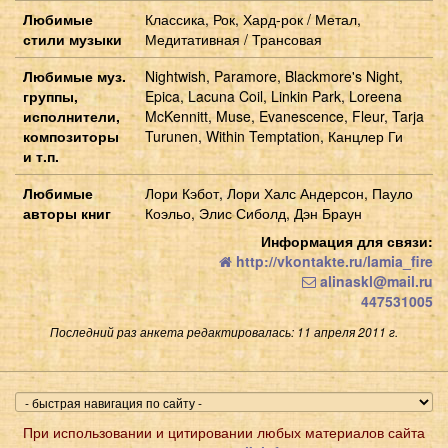
Любимые
Классика, Рок, Хард-рок / Метал,
стили музыки
Медитативная / Трансовая
Любимые муз.
Nightwish, Paramore, Blackmore's Night,
группы,
Epica, Lacuna Coil, Linkin Park, Loreena
исполнители,
McKennitt, Muse, Evanescence, Fleur, Tarja
композиторы
Turunen, Within Temptation, Канцлер Ги
и т.п.
Любимые
Лори Кэбот, Лори Халс Андерсон, Пауло
авторы книг
Коэльо, Элис Сиболд, Дэн Браун
Информация для связи:
http://vkontakte.ru/lamia_fire
alinaskl@mail.ru
447531005
Последний раз анкета редактировалась: 11 апреля 2011 г.
При использовании и цитировании любых материалов сайта