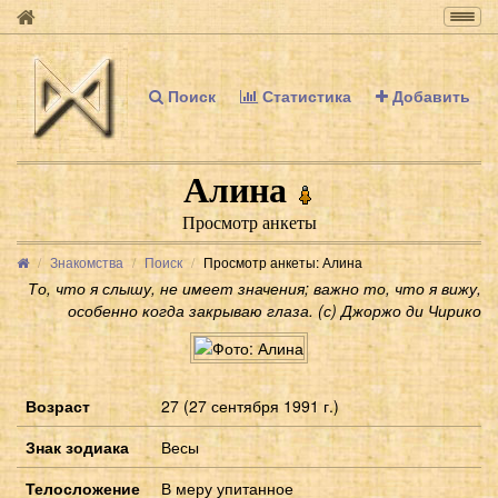
Togg
navig
Поиск
Статистика
Добавить
Алина
Просмотр анкеты
Знакомства
Поиск
Просмотр анкеты: Алина
То, что я слышу, не имеет значения; важно то, что я вижу,
особенно когда закрываю глаза. (с) Джоржо ди Чирико
Возраст
27 (27 сентября 1991 г.)
Знак зодиака
Весы
Телосложение
В меру упитанное