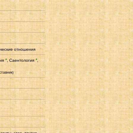
ческие отношения
гия
*
,
Саентология
*
,
ставник)
мечты, глаз, другие,