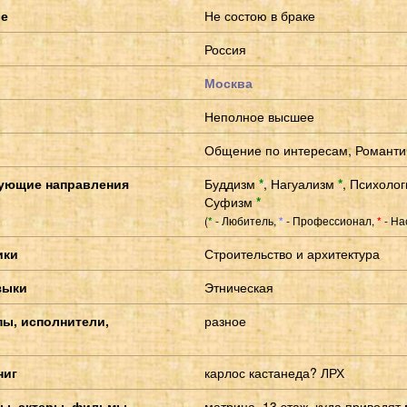
ие
Не состою в браке
Россия
Москва
Неполное высшее
Общение по интересам, Романти
ующие направления
Буддизм
*
,
Нагуализм
*
,
Психоло
Суфизм
*
(
- Любитель,
- Профессионал,
- На
*
*
*
ики
Строительство и архитектура
зыки
Этническая
пы, исполнители,
разное
ниг
карлос кастанеда? ЛРХ
ы, актеры, фильмы
матрица, 13 этаж, куда приводят 