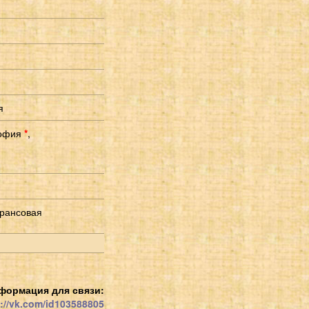
я
офия
*
,
Трансовая
формация для связи:
://vk.com/id103588805