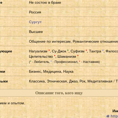
ие
Не состою в браке
Россия
Сургут
Высшее
Общение по интересам, Романтические отношени
сующие
Нагуализм
*
,
Су-Джок
*
,
Суфизм
*
,
Тантра
*
,
Филос
Целительство
*
,
Шаманизм
*
(
- Любитель,
- Профессионал,
- Наставник)
*
*
*
ики
Бизнес, Медицина, Наука
зыки
Классика, Этническая, Джаз, Рок, Медитативная / 
Описание того, кого ищу
нием и опытом.
Ин
http