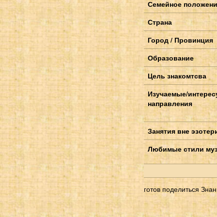
Семейное положен
Страна
Город / Провинция
Образование
Цель знакомтсва
Изучаемые/интере
направления
Занятия вне эзотер
Любимые стили му
готов поделиться Зна