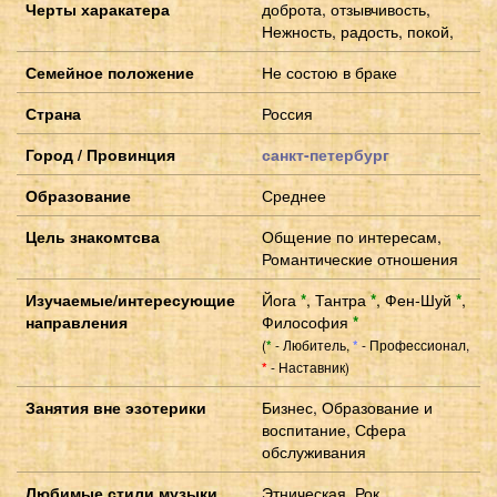
Черты харакатера
доброта, отзывчивость,
Нежность, радость, покой,
Семейное положение
Не состою в браке
Страна
Россия
Город / Провинция
санкт-петербург
Образование
Среднее
Цель знакомтсва
Общение по интересам,
Романтические отношения
Изучаемые/интересующие
Йога
*
,
Тантра
*
,
Фен-Шуй
*
,
направления
Философия
*
(
- Любитель,
- Профессионал,
*
*
- Наставник)
*
Занятия вне эзотерики
Бизнес, Образование и
воспитание, Сфера
обслуживания
Любимые стили музыки
Этническая, Рок,