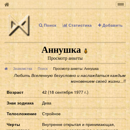
Togg
navig
Поиск
Статистика
Добавить
Аннушка
Просмотр анкеты
Знакомства
Поиск
Просмотр анкеты: Аннушка
Любить Вселенную безусловно и наслаждаться каждым
мгновением своей жизни...!!
Возраст
42 (18 сентября 1977 г.)
Знак зодиака
Дева
Телосложение
Стройное
Черты
Внутренне открытая и принимающая,
харакатера
внешне - жизнерадостная и энергичная..