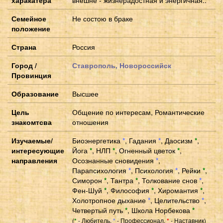
Семейное
Не состою в браке
положение
Страна
Россия
Город /
Ставрополь, Новороссийск
Провинция
Образование
Высшее
Цель
Общение по интересам, Романтические
знакомтсва
отношения
Изучаемые/
Биоэнергетика
*
,
Гадания
*
,
Даосизм
*
,
интересующие
Йога
*
,
НЛП
*
,
Огненный цветок
*
,
направления
Осознанные сновидения
*
,
Парапсихология
*
,
Психология
*
,
Рейки
*
,
Симорон
*
,
Тантра
*
,
Толкование снов
*
,
Фен-Шуй
*
,
Философия
*
,
Хиромантия
*
,
Холотропное дыхание
*
,
Целительство
*
,
Четвертый путь
*
,
Школа Норбекова
*
(
- Любитель,
- Профессионал,
- Наставник)
*
*
*