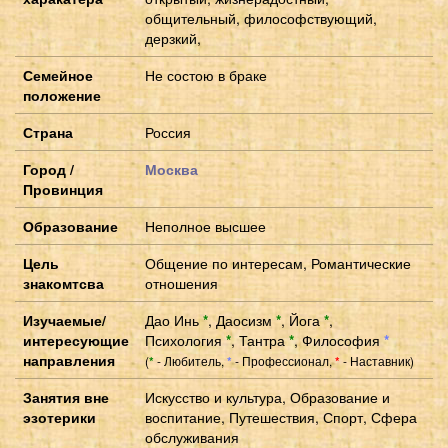
общительный, философствующий,
дерзкий,
Семейное
Не состою в браке
положение
Страна
Россия
Город /
Москва
Провинция
Образование
Неполное высшее
Цель
Общение по интересам, Романтические
знакомтсва
отношения
Изучаемые/
Дао Инь
*
,
Даосизм
*
,
Йога
*
,
интересующие
Психология
*
,
Тантра
*
,
Философия
*
направления
(
- Любитель,
- Профессионал,
- Наставник)
*
*
*
Занятия вне
Искусство и культура, Образование и
эзотерики
воспитание, Путешествия, Спорт, Сфера
обслуживания