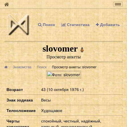
Togg
navig
Поиск
Статистика
Добавить
slovomer
Просмотр анкеты
Знакомства
Поиск
Просмотр анкеты: slovomer
Возраст
43 (10 октября 1976 г.)
Знак зодиака
Весы
Телосложение
Худощавое
Черты
спокойный, честный, надёжный,
харакатера
открытый, жизнерадостный,