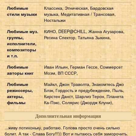
Любимые
Классика, Этническая, Бардовская
стили музыки
музыка, Медитативная / Трансовая,
Ностальжи
Любимые муз.
КИНО, DEEP@CHILL, Жанна Агузарова,
группы,
Регина Спектор, Татьяна Зыкина,
исполнители,
композиторы
и т.п.
Любимые
Иван Ильин, Герман Гессе, Соммерсет
авторы книг
Моэм, ВП СССР,
Любимые
Майкл, Джон Траволта, Знакомтесь Джо
режиссеры,
Блэк, Гордость и предубеждение, Пыль,
актеры,
Кирстен Данст, Шарлиз Терон, Планета
фильмы
Ка-Пэкс, Солярис (Джордж Клуни),
Дополнительная информация
...живу потихоньку, работаю. Голова просто очень сильно
болит. А так - Слава Богу!!!)) Вот и пытаюсь себя заморочить.