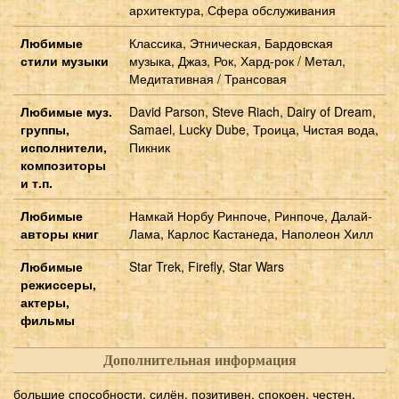
архитектура, Сфера обслуживания
Любимые
Классика, Этническая, Бардовская
стили музыки
музыка, Джаз, Рок, Хард-рок / Метал,
Медитативная / Трансовая
Любимые муз.
David Parson, Steve Riach, Dairy of Dream,
группы,
Samael, Lucky Dube, Троица, Чистая вода,
исполнители,
Пикник
композиторы
и т.п.
Любимые
Намкай Норбу Ринпоче, Ринпоче, Далай-
авторы книг
Лама, Карлос Кастанеда, Наполеон Хилл
Любимые
Star Trek, Firefly, Star Wars
режиссеры,
актеры,
фильмы
Дополнительная информация
большие способности, силён, позитивен, спокоен, честен,