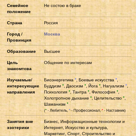
Семейное
Не состою в браке
положение
Страна
Россия
Город /
Москва
Провинция
Образование
Высшее
Цель
Общение по интересам
знакомтсва
Изучаемые/
Биоэнергетика
*
,
Боевые искусства
*
,
интересующие
Буддизм
*
,
Даосизм
*
,
Йога
*
,
Нагуализм
*
,
направления
Психология
*
,
Тантра
*
,
Философия
*
,
Холотропное дыхание
*
,
Целительство
*
,
Шаманизм
*
(
- Любитель,
- Профессионал,
- Наставник)
*
*
*
Занятия вне
Бизнес, Информационные технологии и
эзотерики
Интернет, Искусство и культура,
Маркетинг, Спорт, Строительство и