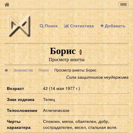
Togg
navig
Поиск
Статистика
Добавить
Борис
Просмотр анкеты
Знакомства
Поиск
Просмотр анкеты: Борис
Сила защитников неудержима
Возраст
42 (14 мая 1977 г.)
Знак зодиака
Телец
Телосложение
Атлетическое
Черты
Спокоен, мягок, обаятелен, добр,
харакатера
сострадателен, весел, стальная воля.