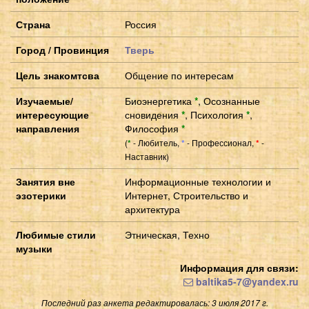
Страна
Россия
Город / Провинция
Тверь
Цель знакомтсва
Общение по интересам
Изучаемые/
Биоэнергетика
*
,
Осознанные
интересующие
сновидения
*
,
Психология
*
,
направления
Философия
*
(
- Любитель,
- Профессионал,
-
*
*
*
Наставник)
Занятия вне
Информационные технологии и
эзотерики
Интернет, Строительство и
архитектура
Любимые стили
Этническая, Техно
музыки
Информация для связи:
baltika5-7@yandex.ru
Последний раз анкета редактировалась: 3 июля 2017 г.