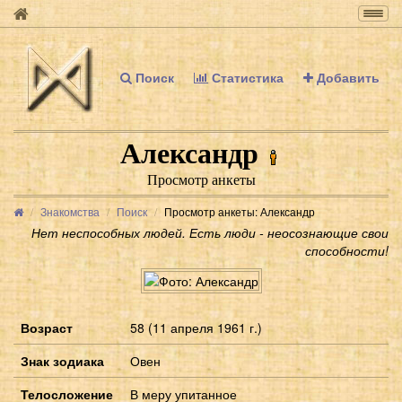
Togg
navig
Поиск
Статистика
Добавить
Александр
Просмотр анкеты
Знакомства
Поиск
Просмотр анкеты: Александр
Нет неспособных людей. Есть люди - неосознающие свои
способности!
Возраст
58 (11 апреля 1961 г.)
Знак зодиака
Овен
Телосложение
В меру упитанное