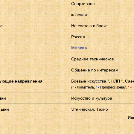
Спортивное
класная
ие
Не состою в браке
Россия
Москва
Среднее техническое
Общение по интересам
ующие направления
Боевые искусства
*
,
НЛП
*
,
Сае
(
- Любитель,
- Профессионал,
- 
*
*
*
ики
Искусство и культура
зыки
Этническая, Техно
Ин