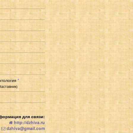
нтология
*
Наставник)
формация для связи:
http://dzhiva.ru
dzhiva@gmail.com