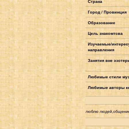
Страна
Город / Провинция
Образование
Цель знакомтсва
Изучаемые/интере
направления
Занятия вне эзотер
Любимые стили му
Любимые авторы к
люблю людей,общение,