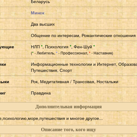
Беларусь
Минск
Два высших
Общение по интересам, Романтические отношения
сующие
НЛП
*
,
Психология
*
,
Фен-Шуй
*
(
- Любитель,
- Профессионал,
- Наставник)
*
*
*
ики
Информационные технологии и Интернет, Образова
Путешествия, Спорт
зыки
Рок, Медитативная / Трансовая, Ностальжи
ниг
Правдина
Дополнительная информация
психологию,море,путешествия и многое другое...
Описание того, кого ищу