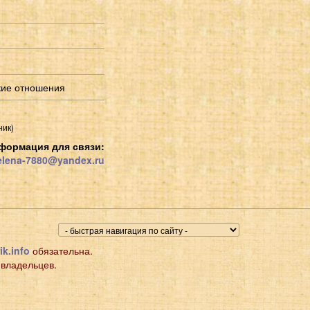
кие отношения
ник)
формация для связи:
lena-7880@yandex.ru
ik.info
обязательна.
 владельцев.