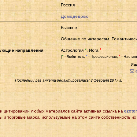
Россия
Домодедово
Высшее
Общение по интересам, Романтичес
ующие направления
Астрология
*
,
Йога
*
(
- Любитель,
- Профессионал,
- Настав
*
*
*
Ин
e
Последний раз анкета редактировалась: 8 февраля 2017 г.
и цитировании любых материалов сайта активная ссылка на
ezoter
ы и торговые марки, используемые на этом сайте собственность их