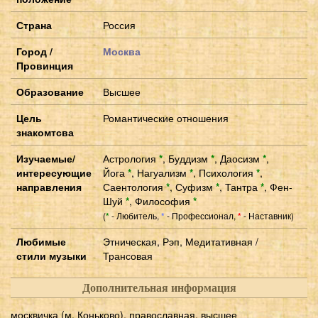
Страна
Россия
Город /
Москва
Провинция
Образование
Высшее
Цель
Романтические отношения
знакомтсва
Изучаемые/
Астрология
*
,
Буддизм
*
,
Даосизм
*
,
интересующие
Йога
*
,
Нагуализм
*
,
Психология
*
,
направления
Саентология
*
,
Суфизм
*
,
Тантра
*
,
Фен-
Шуй
*
,
Философия
*
(
- Любитель,
- Профессионал,
- Наставник)
*
*
*
Любимые
Этническая, Рэп, Медитативная /
стили музыки
Трансовая
Дополнительная информация
москвичка (м. Коньково), православная, высшее