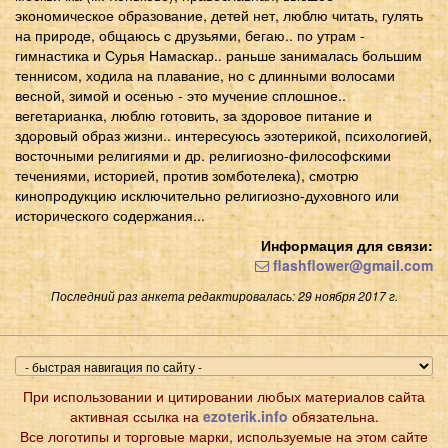
экономическое образование, детей нет, люблю читать, гулять
на природе, общаюсь с друзьями, бегаю.. по утрам -
гимнастика и Сурья Намаскар.. раньше занималась большим
теннисом, ходила на плавание, но с длинными волосами
весной, зимой и осенью - это мучение сплошное..
вегетарианка, люблю готовить, за здоровое питание и
здоровый образ жизни.. интересуюсь эзотерикой, психологией,
восточными религиями и др. религиозно-философскими
течениями, историей, против зомботелека), смотрю
кинопродукцию исключительно религиозно-духовного или
исторического содержания...
Информация для связи:
flashflower@gmail.com
Последний раз анкета редактировалась: 29 ноября 2017 г.
При использовании и цитировании любых материалов сайта
активная ссылка на
ezoterik.info
обязательна.
Все логотипы и торговые марки, используемые на этом сайте