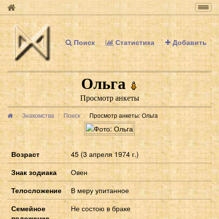
Togg
navig
Поиск
Статистика
Добавить
Ольга
Просмотр анкеты
Знакомства
Поиск
Просмотр анкеты: Ольга
Возраст
45 (3 апреля 1974 г.)
Знак зодиака
Овен
Телосложение
В меру упитанное
Семейное
Не состою в браке
положение