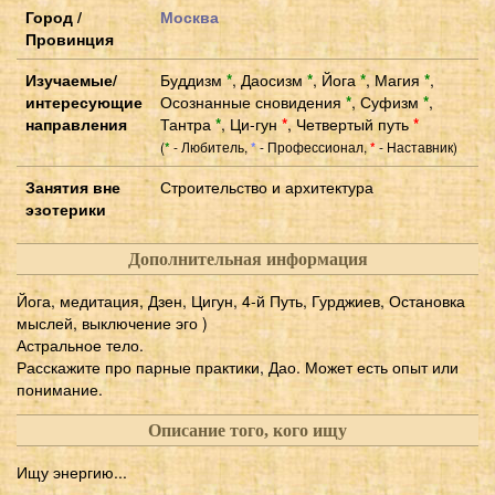
Город /
Москва
Провинция
Изучаемые/
Буддизм
*
,
Даосизм
*
,
Йога
*
,
Магия
*
,
интересующие
Осознанные сновидения
*
,
Суфизм
*
,
направления
Тантра
*
,
Ци-гун
*
,
Четвертый путь
*
(
- Любитель,
- Профессионал,
- Наставник)
*
*
*
Занятия вне
Строительство и архитектура
эзотерики
Дополнительная информация
Йога, медитация, Дзен, Цигун, 4-й Путь, Гурджиев, Остановка
мыслей, выключение эго )
Астральное тело.
Расскажите про парные практики, Дао. Может есть опыт или
понимание.
Описание того, кого ищу
Ищу энергию...