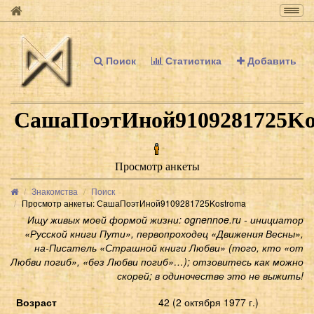
Togg
navig
Поиск
Статистика
Добавить
СашаПоэтИной9109281725Ko
Просмотр анкеты
Знакомства
Поиск
Просмотр анкеты: СашаПоэтИной9109281725Kostroma
Ищу живых моей формой жизни: ognennoe.ru - инициатор
«Русской книги Пути», первопроходец «Движения Весны»,
на-Писатель «Страшной книги Любви» (того, кто «от
Любви погиб», «без Любви погиб»…); отзовитесь как можно
скорей; в одиночестве это не выжить!
Возраст
42 (2 октября 1977 г.)