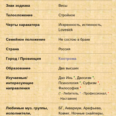
Знак зодиака
Весы
Телосложение
Стройное
Черты харакатера
Искренность, истинность,
Lovesick
Семейное положение
Не состою в браке
Страна
Россия
Город / Провинция
Кострома
Образование
Два высших
Изучаемые/
Дао Инь
*
,
Даосизм
*
,
интересующие
Психология
*
,
Суфизм
*
,
направления
Философия
*
(
- Любитель,
- Профессионал,
*
*
*
- Наставник)
Любимые муз. группы,
БГ, Аквариум, Арефьева,
исполнители,
Ковчег, Ночные снайперы,