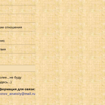
кие отношения
ник)
твия
лее...не буду
десь...)
формация для связи:
zotov_anatoly@mail.ru