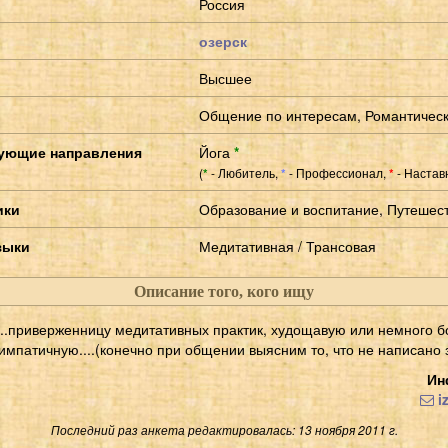
Россия
озерск
Высшее
Общение по интересам, Романтичес
ующие направления
Йога
*
(
- Любитель,
- Профессионал,
- Настав
*
*
*
ики
Образование и воспитание, Путешес
зыки
Медитативная / Трансовая
Описание того, кого ищу
ти..приверженницу медитативных практик, худощавую или немного бо
симпатичную....(конечно при общении выясним то, что не написано з
Ин
i
Последний раз анкета редактировалась: 13 ноября 2011 г.