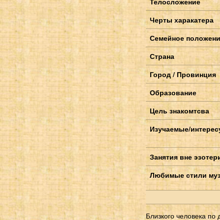
Телосложение
Черты харакатера
Семейное положен
Страна
Город / Провинция
Образование
Цель знакомтсва
Изучаемые/интерес
Занятия вне эзотер
Любимые стили му
Близкого человека по