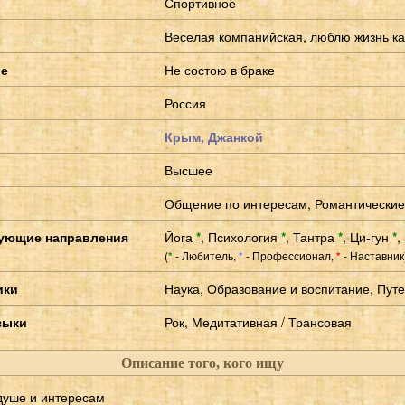
Спортивное
Веселая компанийская, люблю жизнь как
ие
Не состою в браке
Россия
Крым, Джанкой
Высшее
Общение по интересам, Романтически
ующие направления
Йога
*
,
Психология
*
,
Тантра
*
,
Ци-гун
*
,
(
- Любитель,
- Профессионал,
- Наставник
*
*
*
ики
Наука, Образование и воспитание, Пут
зыки
Рок, Медитативная / Трансовая
Описание того, кого ищу
 душе и интересам