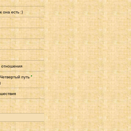
 она есть :)
е отношения
Четвертый путь
*
)
ешествия