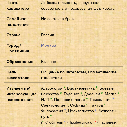
Черты
Любознательность, нешуточная
харакатера
серьёзность и несерьёзная шутливость
Семейное
Не состою в браке
положение
Страна
Россия
Город /
Москва
Провинция
Образование
Высшее
Цель
Общение по интересам, Романтические
знакомтсва
отношения
Изучаемые/
Астрология
*
,
Биоэнергетика
*
,
Боевые
интересующие
искусства
*
,
Гадания
*
,
Даосизм
*
,
Магия
*
,
направления
НЛП
*
,
Парапсихология
*
,
Психология
*
,
Саентология
*
,
Суфизм
*
,
Тантра
*
,
Философия
*
,
Целительство
*
,
Четвертый
путь
*
(
- Любитель,
- Профессионал,
- Наставник)
*
*
*