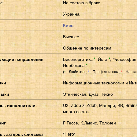
ие
Не состою в браке
Украина
Киев
Высшее
Общение по интересам
ующие направления
Биоэнергетика
*
,
Йога
*
,
Философи
Норбекова
*
(
- Любитель,
- Профессионал,
- Наста
*
*
*
ики
Информационные технологии и Инт
зыки
Этническая, Джаз, Техно
пы, исполнители,
U2, Zdob zi Zdub, Мандри, ВВ, Brain
много всего.....
ниг
Г.Гессе, К.Льюис, Толкиен
ы, актеры, фильмы
"Hero"