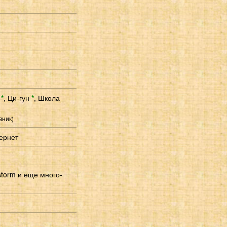
я
*
,
Ци-гун
*
,
Школа
вник)
ернет
storm и еще много-