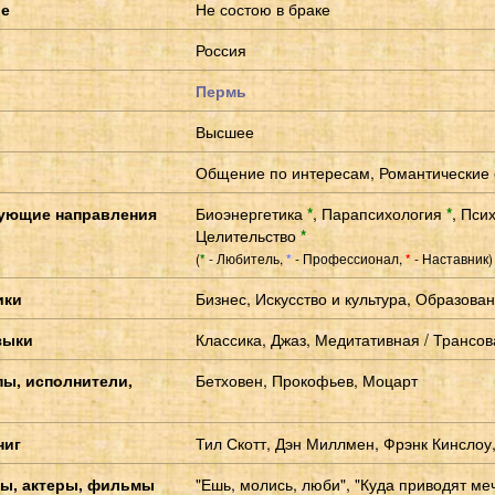
ие
Не состою в браке
Россия
Пермь
Высшее
Общение по интересам, Романтические
ующие направления
Биоэнергетика
*
,
Парапсихология
*
,
Пси
Целительство
*
(
- Любитель,
- Профессионал,
- Наставник)
*
*
*
ики
Бизнес, Искусство и культура, Образова
зыки
Классика, Джаз, Медитативная / Трансо
пы, исполнители,
Бетховен, Прокофьев, Моцарт
ниг
Тил Скотт, Дэн Миллмен, Фрэнк Кинслоу
ы, актеры, фильмы
"Ешь, молись, люби", "Куда приводят меч