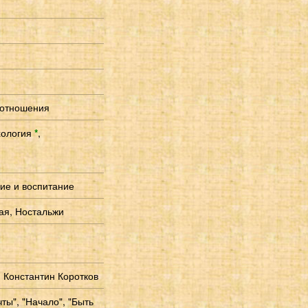
 отношения
хология
*
,
ние и воспитание
вая, Ностальжи
, Константин Коротков
ты", "Начало", "Быть