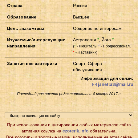
Страна
Россия
Образование
Высшее
Цель знакомтсва
Общение по интересам
Изучаемые/интересующие
Астрология
*
,
Йога
*
направления
(
- Любитель,
- Профессионал,
*
*
- Наставник)
*
Занятия вне эзотерики
Спорт, Сфера
обслуживания
Информация для связи:
janetta3@mail.ru
Последний раз анкета редактировалась: 8 января 2017 г.
При использовании и цитировании любых материалов сайта
активная ссылка на
ezoterik.info
обязательна.
Все логотипы и торговые марки, используемые на этом сайте