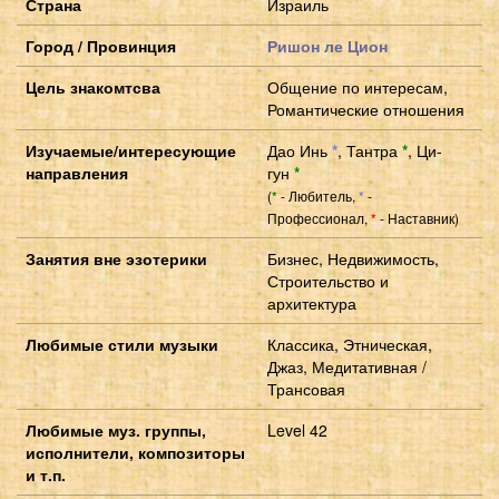
Страна
Израиль
Город / Провинция
Ришон ле Цион
Цель знакомтсва
Общение по интересам,
Романтические отношения
Изучаемые/интересующие
Дао Инь
*
,
Тантра
*
,
Ци-
направления
гун
*
(
- Любитель,
-
*
*
Профессионал,
- Наставник)
*
Занятия вне эзотерики
Бизнес, Недвижимость,
Строительство и
архитектура
Любимые стили музыки
Классика, Этническая,
Джаз, Медитативная /
Трансовая
Любимые муз. группы,
Level 42
исполнители, композиторы
и т.п.