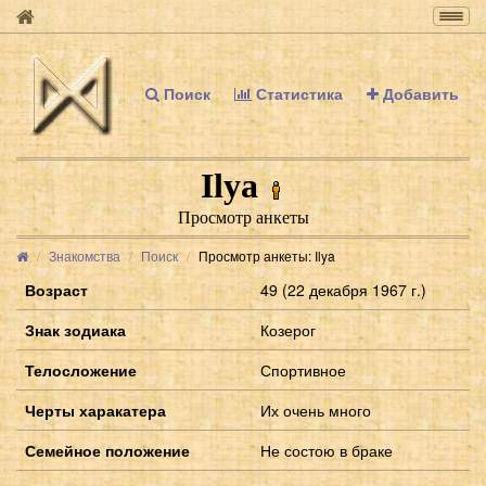
Togg
navig
Поиск
Статистика
Добавить
Ilya
Просмотр анкеты
Знакомства
Поиск
Просмотр анкеты: Ilya
Возраст
49 (22 декабря 1967 г.)
Знак зодиака
Козерог
Телосложение
Спортивное
Черты харакатера
Их очень много
Семейное положение
Не состою в браке