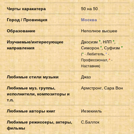
Черты харакатера
50 на 50
Город / Провинция
Москва
Образование
Неполное высшее
Изучаемые/интересующие
Даосизм
*
,
НЛП
*
,
направления
Симорон
*
,
Суфизм
*
(
- Любитель,
-
*
*
Профессионал,
-
*
Наставник)
Любимые стили музыки
Джаз
Любимые муз. группы,
Армстронг, Сара Вон
исполнители, композиторы и
т.п.
Любимые авторы книг
Иезекииль
Любимые режиссеры, актеры,
С.Баллок
фильмы