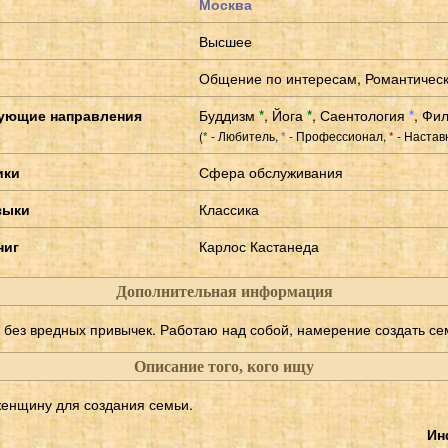
Москва
Высшее
Общение по интересам, Романтичес
ующие направления
Буддизм
*
,
Йога
*
,
Саентология
*
,
Фи
(
- Любитель,
- Профессионал,
- Настав
*
*
*
ики
Сфера обслуживания
зыки
Классика
ниг
Карлос Кастанеда
Дополнительная информация
 без вредных привычек. Работаю над собой, намерение создать се
Описание того, кого ищу
енщину для создания семьи.
Ин