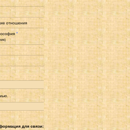
кие отношения
лософия
*
ник)
мью.
формация для связи: