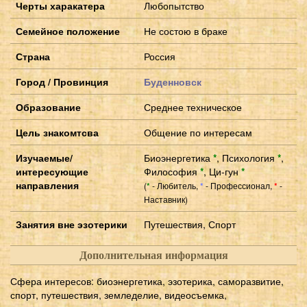
Черты харакатера
Любопытство
Семейное положение
Не состою в браке
Страна
Россия
Город / Провинция
Буденновск
Образование
Среднее техническое
Цель знакомтсва
Общение по интересам
Изучаемые/
Биоэнергетика
*
,
Психология
*
,
интересующие
Философия
*
,
Ци-гун
*
направления
(
- Любитель,
- Профессионал,
-
*
*
*
Наставник)
Занятия вне эзотерики
Путешествия, Спорт
Дополнительная информация
Сфера интересов: биоэнергетика, эзотерика, саморазвитие,
спорт, путешествия, земледелие, видеосъемка,