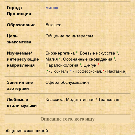
Город /
минск
Провинция
Образование
Высшее
Цель
Общение по интересам
знакомтсва
Изучаемые/
Биоэнергетика
*
,
Боевые искусства
*
,
интересующие
Магия
*
,
Осознанные сновидения
*
,
направления
Парапсихология
*
,
Ци-гун
*
(
- Любитель,
- Профессионал,
- Наставник)
*
*
*
Занятия вне
Сфера обслуживания
эзотерики
Любимые
Классика, Медитативная / Трансовая
стили музыки
Описание того, кого ищу
общение с женщиной