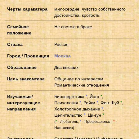
Черты харакатера
милосердие, чувство собственного
достоинства, кротость.
Семейное
Не состою в браке
положение
Страна
Россия
Город / Провинция
Москва
Образование
Два высших
Цель знакомтсва
Общение по интересам,
Романтические отношения
Изучаемые/
Биоэнергетика
*
,
Йога
*
,
интересующие
Психология
*
,
Рейки
*
,
Фен-Шуй
*
,
направления
Холотропное дыхание
*
,
Целительство
*
,
Ци-гун
*
(
- Любитель,
- Профессионал,
-
*
*
*
Наставник)
Занятия вне
Средства Массовой Информации