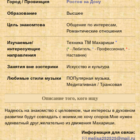
Город / Провинция
Ростов на Дону
Образование
Высшее
Цель знакомтсва
Общение по интересам,
Романтические отношения
Изучаемые/
Техника TM Махариши
*
интересующие
(
- Любитель,
- Профессионал,
-
*
*
*
направления
Наставник)
Занятия вне эзотерики
Искусство и культура
Любимые стили музыки
ПОПулярная музыка,
Медитативная / Трансовая
Описание того, кого ищу
Надеюсь на знакомство с целовеком, чьи интересы в духовном
развитии будут совпадать с моими,не хочу споров.Мне нужен
адекватный друг,желательно из движения Махариши.
Информация для связи:
melisa252525@mail.ru