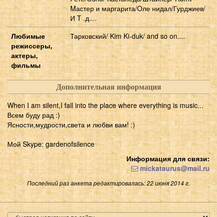
Mастер и маргарита/Oле нидал/Гурджиев/
И T .д....
Любимые
Тарковский/ Kim Ki-duk/ and so on....
режиссеры,
актеры,
фильмы
Дополнительная информация
When I am silent,I fall into the place where everything is music...
Всем буду рад :)
Ясности,мудрости,света и любви вам! :)
Мой Skype: gardenofsilence
Информация для связи:
mickataurus@mail.ru
Последний раз анкета редактировалась: 22 июня 2014 г.