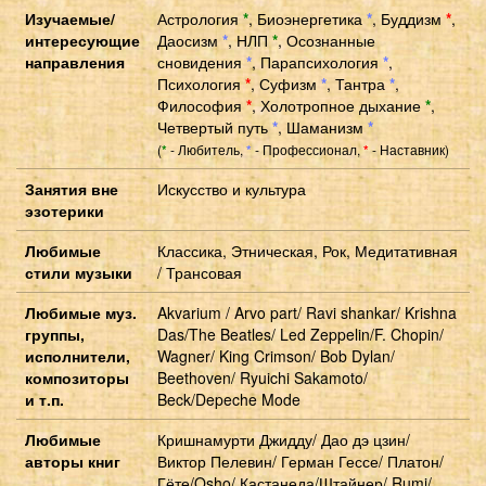
Изучаемые/
Астрология
*
,
Биоэнергетика
*
,
Буддизм
*
,
интересующие
Даосизм
*
,
НЛП
*
,
Осознанные
направления
сновидения
*
,
Парапсихология
*
,
Психология
*
,
Суфизм
*
,
Тантра
*
,
Философия
*
,
Холотропное дыхание
*
,
Четвертый путь
*
,
Шаманизм
*
(
- Любитель,
- Профессионал,
- Наставник)
*
*
*
Занятия вне
Искусство и культура
эзотерики
Любимые
Классика, Этническая, Рок, Медитативная
стили музыки
/ Трансовая
Любимые муз.
Akvarium / Arvo part/ Ravi shankar/ Krishna
группы,
Das/The Beatles/ Led Zeppelin/F. Chopin/
исполнители,
Wagner/ King Crimson/ Bob Dylan/
композиторы
Beethoven/ Ryuichi Sakamoto/
и т.п.
Beck/Depeche Mode
Любимые
Кришнамурти Джидду/ Дао дэ цзин/
авторы книг
Виктор Пелевин/ Герман Гессе/ Платон/
Гёте/Osho/ Кастанеда/Штайнер/ Rumi/