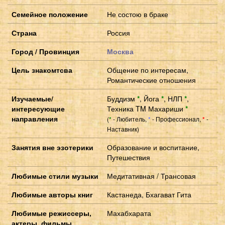
Семейное положение
Не состою в браке
Страна
Россия
Город / Провинция
Москва
Цель знакомтсва
Общение по интересам,
Романтические отношения
Изучаемые/
Буддизм
*
,
Йога
*
,
НЛП
*
,
интересующие
Техника TM Махариши
*
направления
(
- Любитель,
- Профессионал,
-
*
*
*
Наставник)
Занятия вне эзотерики
Образование и воспитание,
Путешествия
Любимые стили музыки
Медитативная / Трансовая
Любимые авторы книг
Кастанеда, Бхагават Гита
Любимые режиссеры,
Махабхарата
актеры, фильмы