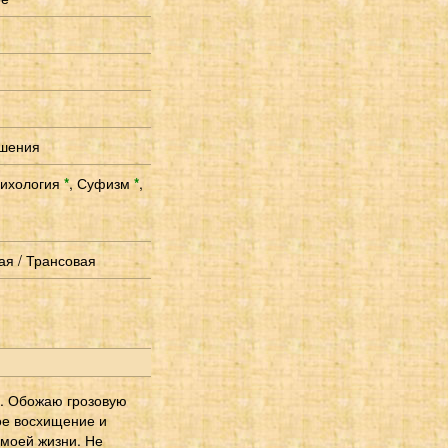
ошения
ихология
*
,
Суфизм
*
,
ая / Трансовая
о. Обожаю грозовую
ное восхищение и
 моей жизни. Не