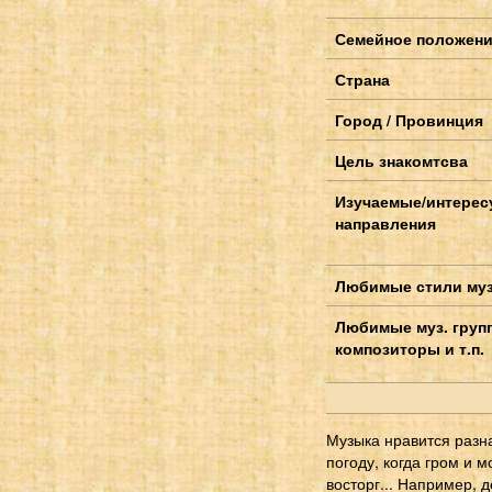
Семейное положен
Страна
Город / Провинция
Цель знакомтсва
Изучаемые/интере
направления
Любимые стили му
Любимые муз. груп
композиторы и т.п.
Музыка нравится разн
погоду, когда гром и 
восторг... Например, 