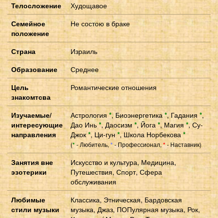
Телосложение
Худощавое
Семейное
Не состою в браке
положение
Страна
Израиль
Образование
Среднее
Цель
Романтические отношения
знакомтсва
Изучаемые/
Астрология
*
,
Биоэнергетика
*
,
Гадания
*
,
интересующие
Дао Инь
*
,
Даосизм
*
,
Йога
*
,
Магия
*
,
Су-
направления
Джок
*
,
Ци-гун
*
,
Школа Норбекова
*
(
- Любитель,
- Профессионал,
- Наставник)
*
*
*
Занятия вне
Искусство и культура, Медицина,
эзотерики
Путешествия, Спорт, Сфера
обслуживания
Любимые
Классика, Этническая, Бардовская
стили музыки
музыка, Джаз, ПОПулярная музыка, Рок,