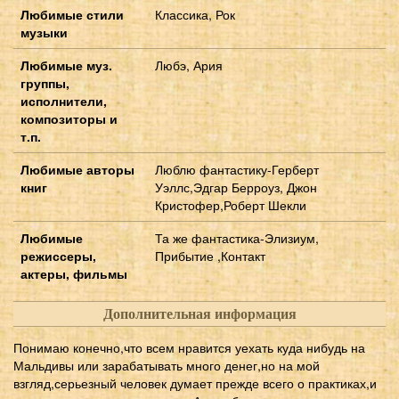
Любимые стили
Классика, Рок
музыки
Любимые муз.
Любэ, Ария
группы,
исполнители,
композиторы и
т.п.
Любимые авторы
Люблю фантастику-Герберт
книг
Уэллс,Эдгар Берроуз, Джон
Кристофер,Роберт Шекли
Любимые
Та же фантастика-Элизиум,
режиссеры,
Прибытие ,Контакт
актеры, фильмы
Дополнительная информация
Понимаю конечно,что всем нравится уехать куда нибудь на
Мальдивы или зарабатывать много денег,но на мой
взгляд,серьезный человек думает прежде всего о практиках,и