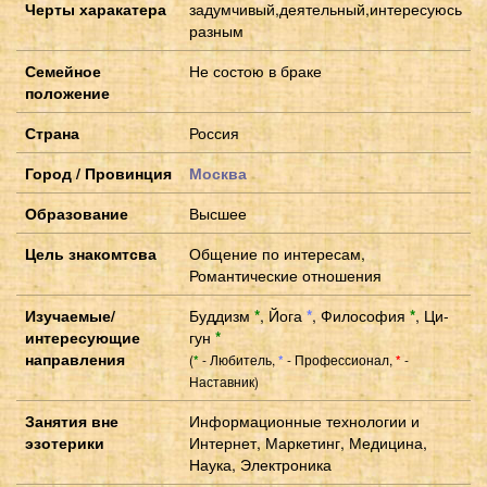
Черты харакатера
задумчивый,деятельный,интересуюсь
разным
Семейное
Не состою в браке
положение
Страна
Россия
Город / Провинция
Москва
Образование
Высшее
Цель знакомтсва
Общение по интересам,
Романтические отношения
Изучаемые/
Буддизм
*
,
Йога
*
,
Философия
*
,
Ци-
интересующие
гун
*
направления
(
- Любитель,
- Профессионал,
-
*
*
*
Наставник)
Занятия вне
Информационные технологии и
эзотерики
Интернет, Маркетинг, Медицина,
Наука, Электроника