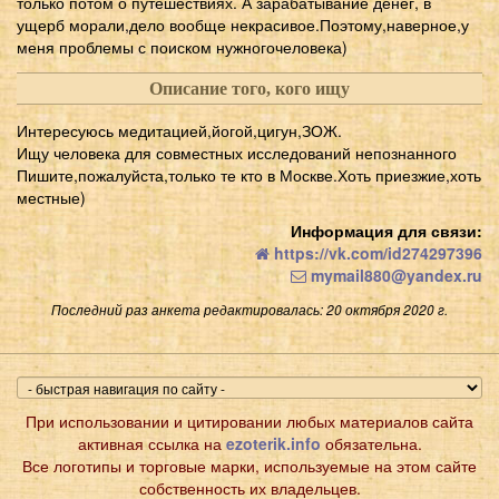
только потом о путешествиях. А зарабатывание денег, в
ущерб морали,дело вообще некрасивое.Поэтому,наверное,у
меня проблемы с поиском нужногочеловека)
Описание того, кого ищу
Интересуюсь медитацией,йогой,цигун,ЗОЖ.
Ищу человека для совместных исследований непознанного
Пишите,пожалуйста,только те кто в Москве.Хоть приезжие,хоть
местные)
Информация для связи:
https://vk.com/id274297396
mymail880@yandex.ru
Последний раз анкета редактировалась: 20 октября 2020 г.
При использовании и цитировании любых материалов сайта
активная ссылка на
ezoterik.info
обязательна.
Все логотипы и торговые марки, используемые на этом сайте
собственность их владельцев.