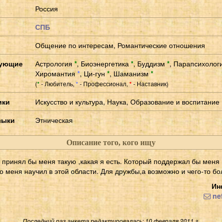
Россия
СПБ
Общение по интересам, Романтические отношения
сующие
Астрология
*
,
Биоэнергетика
*
,
Буддизм
*
,
Парапсихолог
Хиромантия
*
,
Ци-гун
*
,
Шаманизм
*
(
- Любитель,
- Профессионал,
- Наставник)
*
*
*
ики
Искусство и культура, Наука, Образование и воспитание
зыки
Этническая
Описание того, кого ищу
принял бы меня такую ,какая я есть. Который поддержал бы меня 
 меня научил в этой области. Для дружбы,а возможно и чего-то бо
Ин
nef
Последний раз анкета редактировалась: 10 февраля 2011 г.