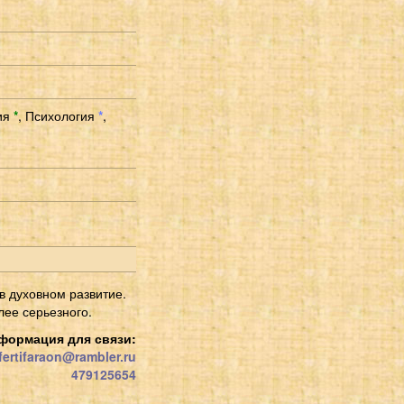
ия
*
,
Психология
*
,
в духовном развитие.
лее серьезного.
формация для связи:
ertifaraon@rambler.ru
479125654