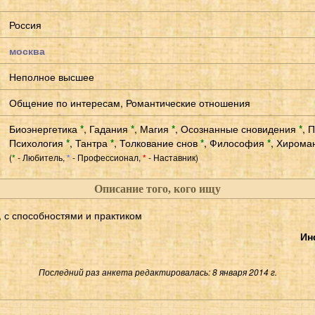
Россия
москва
Неполное высшее
Общение по интересам, Романтические отношения
Биоэнергетика
*
,
Гадания
*
,
Магия
*
,
Осознанные сновидения
*
,
П
Психология
*
,
Тантра
*
,
Толкование снов
*
,
Философия
*
,
Хирома
(
- Любитель,
- Профессионал,
- Наставник)
*
*
*
Описание того, кого ищу
, с способностями и практиком
Ин
Последний раз анкета редактировалась: 8 января 2014 г.