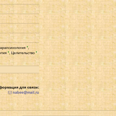
арапсихология
*
,
нтия
*
,
Целительство
*
формация для связи:
nabee@mail.ru