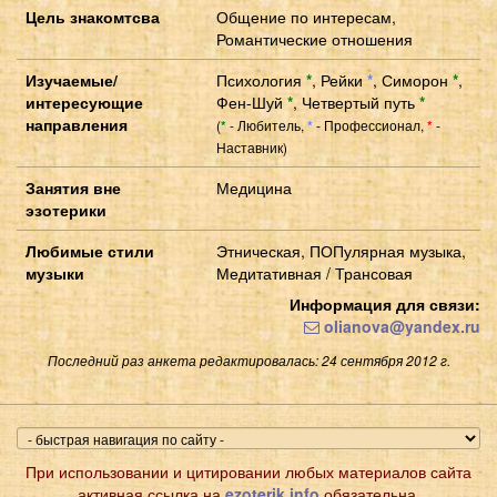
Цель знакомтсва
Общение по интересам,
Романтические отношения
Изучаемые/
Психология
*
,
Рейки
*
,
Симорон
*
,
интересующие
Фен-Шуй
*
,
Четвертый путь
*
направления
(
- Любитель,
- Профессионал,
-
*
*
*
Наставник)
Занятия вне
Медицина
эзотерики
Любимые стили
Этническая, ПОПулярная музыка,
музыки
Медитативная / Трансовая
Информация для связи:
olianova@yandex.ru
Последний раз анкета редактировалась: 24 сентября 2012 г.
При использовании и цитировании любых материалов сайта
активная ссылка на
ezoterik.info
обязательна.