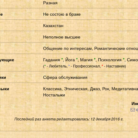
Разная
ие
Не состою в браке
Казахстан
Неполное высшее
Общение по интересам, Романтические отно
сующие
Гадания
*
,
Йога
*
,
Магия
*
,
Психология
*
,
Сим
(
- Любитель,
- Профессионал,
- Наставник)
*
*
*
ики
Сфера обслуживания
зыки
Классика, Этническая, Джаз, Рок, Медитативна
Ностальжи
Ин
o
Последний раз анкета редактировалась: 12 декабря 2016 г.