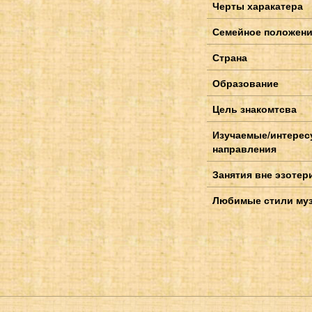
Черты харакатера
Семейное положен
Страна
Образование
Цель знакомтсва
Изучаемые/интере
направления
Занятия вне эзотер
Любимые стили му