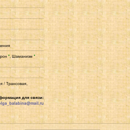
шения
орон
*
,
Шаманизм
*
я / Трансовая,
формация для связи:
lga_balabina@mail.ru