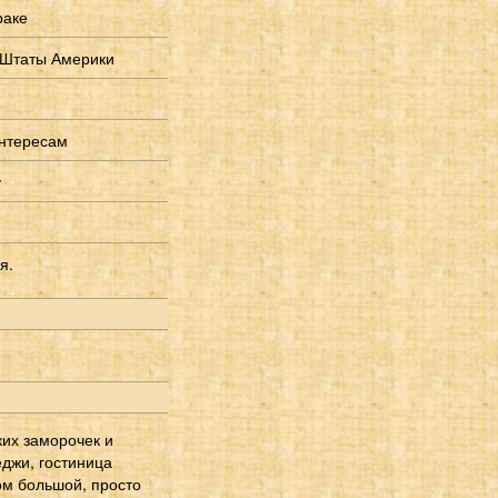
раке
Штаты Америки
нтересам
у
я.
ких заморочек и
еджи, гостиница
ком большой, просто