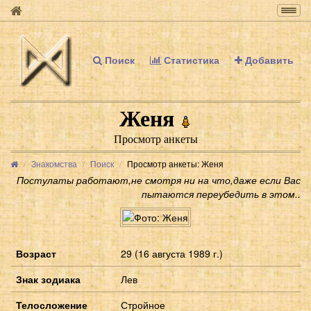
Togg
navig
Поиск
Статистика
Добавить
Женя
Просмотр анкеты
Знакомства
Поиск
Просмотр анкеты: Женя
Постулаты работают,не смотря ни на что,даже если Вас
пытаются переубедить в этом..
Возраст
29 (16 августа 1989 г.)
Знак зодиака
Лев
Телосложение
Стройное