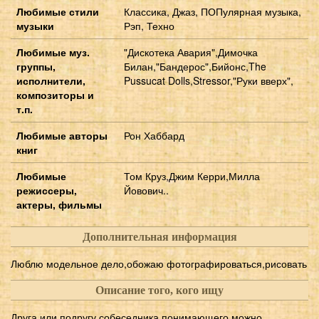
Любимые стили
Классика, Джаз, ПОПулярная музыка,
музыки
Рэп, Техно
Любимые муз.
"Дискотека Авария",Димочка
группы,
Билан,"Бандерос",Бийонс,The
исполнители,
Pussucat Dolls,Stressor,"Руки вверх",
композиторы и
т.п.
Любимые авторы
Рон Хаббард
книг
Любимые
Том Круз,Джим Керри,Милла
режиссеры,
Йовович..
актеры, фильмы
Дополнительная информация
Люблю модельное дело,обожаю фотографироваться,рисовать
Описание того, кого ищу
Друга или подругу,собеседника понимающего,можно