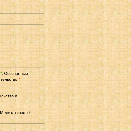
я
*
,
Осознанные
тельство
*
ельство и
 Медитативная /