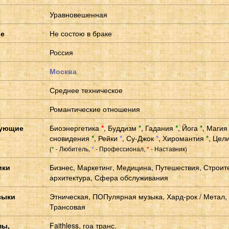
Уравновешенная
ие
Не состою в браке
Россия
Москва
Среднее техническое
Романтические отношения
сующие
Биоэнергетика
*
,
Буддизм
*
,
Гадания
*
,
Йога
*
,
Маги
сновидения
*
,
Рейки
*
,
Су-Джок
*
,
Хиромантия
*
,
Цели
(
- Любитель,
- Профессионал,
- Наставник)
*
*
*
ики
Бизнес, Маркетинг, Медицина, Путешествия, Строит
архитектура, Сфера обслуживания
зыки
Этническая, ПОПулярная музыка, Хард-рок / Метал,
Трансовая
пы,
Faithless, гоа транс.