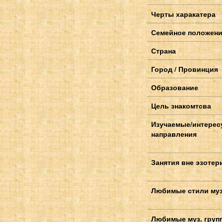
Черты харакатера
Семейное положен
Страна
Город / Провинция
Образование
Цель знакомтсва
Изучаемые/интере
направления
Занятия вне эзотер
Любимые стили му
Любимые муз. груп