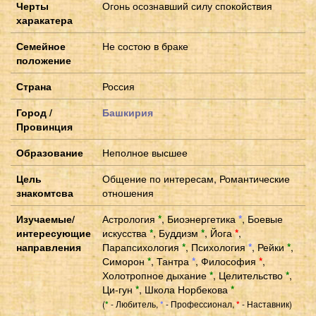
Черты
Огонь осознавший силу спокойствия
харакатера
Семейное
Не состою в браке
положение
Страна
Россия
Город /
Башкирия
Провинция
Образование
Неполное высшее
Цель
Общение по интересам, Романтические
знакомтсва
отношения
Изучаемые/
Астрология
*
,
Биоэнергетика
*
,
Боевые
интересующие
искусства
*
,
Буддизм
*
,
Йога
*
,
направления
Парапсихология
*
,
Психология
*
,
Рейки
*
,
Симорон
*
,
Тантра
*
,
Философия
*
,
Холотропное дыхание
*
,
Целительство
*
,
Ци-гун
*
,
Школа Норбекова
*
(
- Любитель,
- Профессионал,
- Наставник)
*
*
*