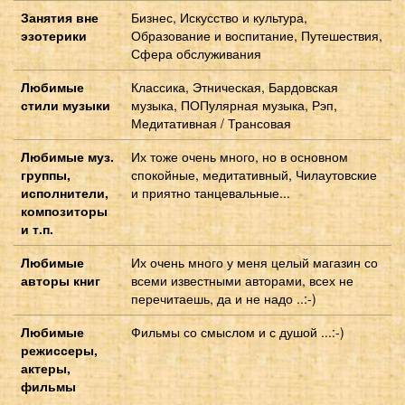
Занятия вне
Бизнес, Искусство и культура,
эзотерики
Образование и воспитание, Путешествия,
Сфера обслуживания
Любимые
Классика, Этническая, Бардовская
стили музыки
музыка, ПОПулярная музыка, Рэп,
Медитативная / Трансовая
Любимые муз.
Их тоже очень много, но в основном
группы,
спокойные, медитативный, Чилаутовские
исполнители,
и приятно танцевальные...
композиторы
и т.п.
Любимые
Их очень много у меня целый магазин со
авторы книг
всеми известными авторами, всех не
перечитаешь, да и не надо ..:-)
Любимые
Фильмы со смыслом и с душой ...:-)
режиссеры,
актеры,
фильмы